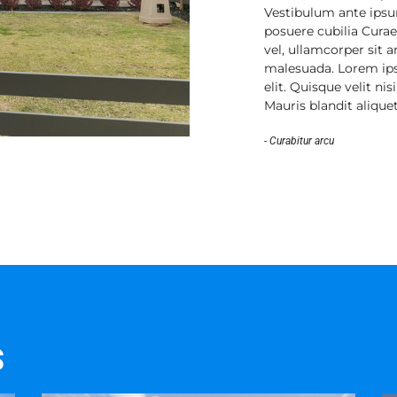
Vestibulum ante ipsum
posuere cubilia Curae
vel, ullamcorper sit
malesuada. Lorem ips
elit. Quisque velit ni
Mauris blandit aliquet
- Curabitur arcu
S